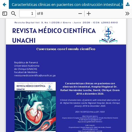
Características clínicas en pacientes con obstrucción intestinal, Hospital Regional Dr. Rafael Hernández Loeche, David, Chiriquí. Enero 2018 a diciembre 2020.