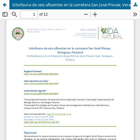
Ictiofauna de seis afluentes en la carretera San José-Pixvae, Veraguas, Panamá