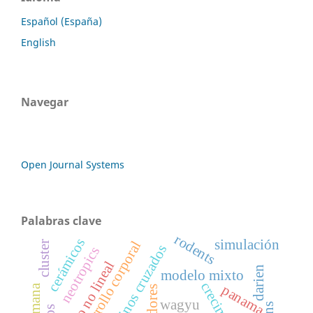
Español (España)
English
Navegar
Open Journal Systems
Palabras clave
rodents
cerámicos
simulación
desarrollo corporal
cluster
bovinos cruzados
neotropics
modelo no lineal
darien
modelo mixto
panama
wagyu