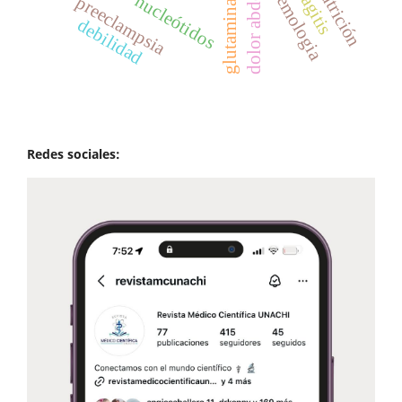
dolor abdominal
baremologia
nucleótidos
preeclampsia
glutamina
debilidad
Redes sociales: