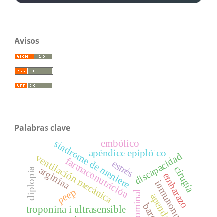
Avisos
Palabras clave
síndrome de meniere
embólico
apéndice epiplóico
discapacidad
ventilación mecánica
farmaconutrición
estrés
cirugía
arginina
diplopía
embarazo
inmunonutrición
peep
apendagitis
troponina i ultrasensible