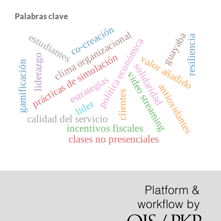
Palabras clave
co-creación
clima organizacional
guayaba
estudiantes
resiliencia
política económica
prácticas de simulación
liderazgo
valor añadido
gamificación
solidaridad
video streaming
estrategias
antioxidantes
clientes
lider
calidad del servicio
incentivos fiscales
clases no presenciales