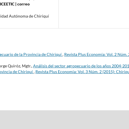
ICEETIC | correo
sidad Autónoma de Chiriquí
ecuario de la Provincia de Chiriquí
,
Revista Plus Economía: Vol. 2 Núm. 
orge Quiróz, Mgtr.,
Análisis del sector agropecuario de los años 2004-20
ovincia de Chiriquí
,
Revista Plus Economía: Vol. 3 Núm. 2 (2015): Chiriqu