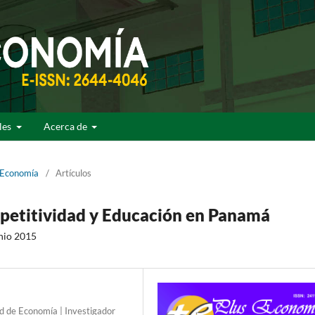
ales
Acerca de
y Economía
/
Artículos
etitividad y Educación en Panamá
nio 2015
d de Economía | Investigador