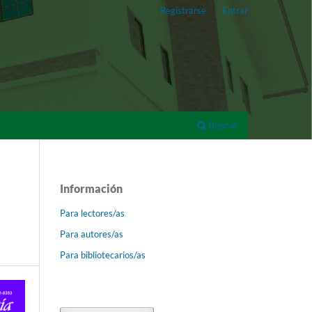
Registrarse
Entrar
Buscar
Información
Para lectores/as
Para autores/as
Para bibliotecarios/as