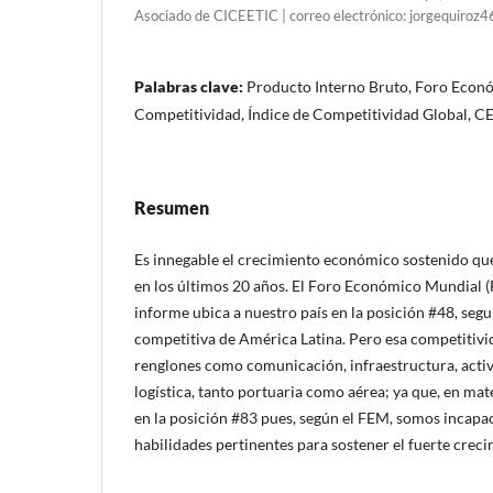
Asociado de CICEETIC | correo electrónico: jorgequiro
Palabras clave:
Producto Interno Bruto, Foro Econ
Competitividad, Índice de Competitividad Global, C
Resumen
Es innegable el crecimiento económico sostenido que
en los últimos 20 años. El Foro Económico Mundial 
informe ubica a nuestro país en la posición #48, se
competitiva de América Latina. Pero esa competitiv
renglones como comunicación, infraestructura, activ
logística, tanto portuaria como aérea; ya que, en ma
en la posición #83 pues, según el FEM, somos incapac
habilidades pertinentes para sostener el fuerte cre