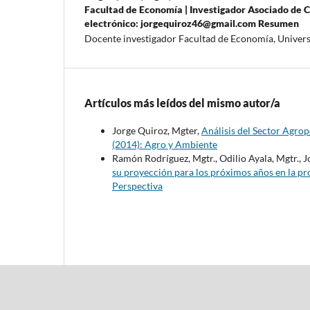
Facultad de Economía | Investigador Asociado de C
electrónico: jorgequiroz46@gmail.com Resumen
Docente investigador Facultad de Economía, Univer
Artículos más leídos del mismo autor/a
Jorge Quiroz, Mgter,
Análisis del Sector Agrop
(2014): Agro y Ambiente
Ramón Rodríguez, Mgtr., Odilio Ayala, Mgtr., J
su proyección para los próximos años en la pr
Perspectiva