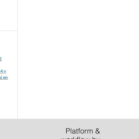
2
14 y
í en