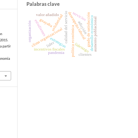
Palabras clave
servicios
calidad del servicio
desempeño laboral
grado de satisfacción
valor añadido
solidaridad
desarrollo económico
aumento poblacional
guayaba
estudiantes
organización
adicción
política económica
clima organizacional
ón
estrategias
 2015.
lider
liderazgo
a partir
incentivos fiscales
pandemia
clientes
conomia