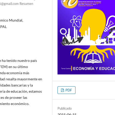
z46@gmail.com Resumen
ómico Mundial,
EPAL
 ha tenido nuestro país
(FEM) en su último
gunda economía más
idad resalta mayormente en
idades bancarias y la
PDF
teria de educación, estamos
es de proveer las
cimiento económico.
Publicado
2015-06-15