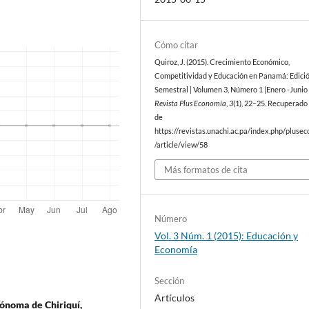
Cómo citar
Quiroz, J. (2015). Crecimiento Económico,
Competitividad y Educación en Panamá: Edici
Semestral | Volumen 3, Número 1 |Enero -Junio
Revista Plus Economía
,
3
(1), 22–25. Recuperado 
de
https://revistas.unachi.ac.pa/index.php/pluse
/article/view/58
Más formatos de cita
Número
Vol. 3 Núm. 1 (2015): Educación y
Economía
Sección
Artículos
ónoma de Chiriquí,