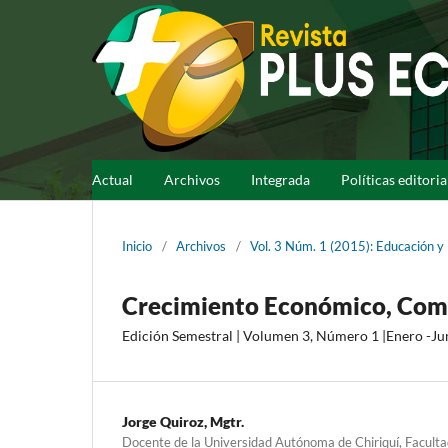
Actual
Archivos
Integrada
Políticas editori
Inicio
/
Archivos
/
Vol. 3 Núm. 1 (2015): Educación 
Crecimiento Económico, Comp
Edición Semestral | Volumen 3, Número 1 |Enero -Ju
Jorge Quiroz, Mgtr.
Docente de la Universidad Autónoma de Chiriquí, Faculta