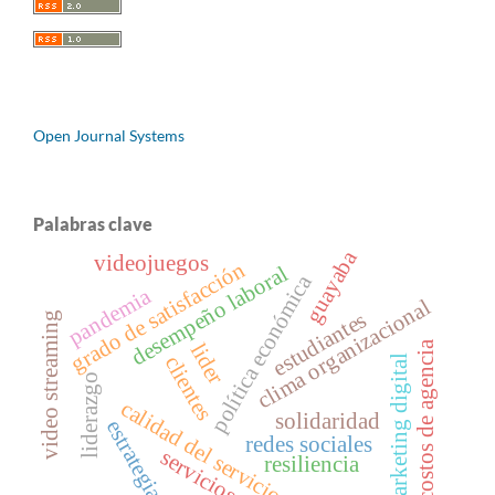
Open Journal Systems
Palabras clave
guayaba
videojuegos
grado de satisfacción
desempeño laboral
política económica
pandemia
clima organizacional
estudiantes
video streaming
costos de agencia
lider
clientes
marketing digital
liderazgo
calidad del servicio
solidaridad
estrategias
redes sociales
servicios
resiliencia