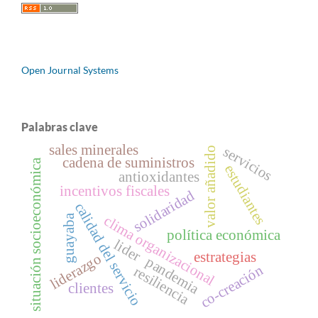
Open Journal Systems
Palabras clave
sales minerales
servicios
valor añadido
cadena de suministros
situación socioeconómica
estudiantes
antioxidantes
incentivos fiscales
solidaridad
calidad del servicio
guayaba
clima organizacional
política económica
lider
estrategias
liderazgo
pandemia
co-creación
resiliencia
clientes