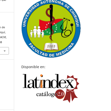
n de
iquí,
NACHI
,
88
Disponible en: