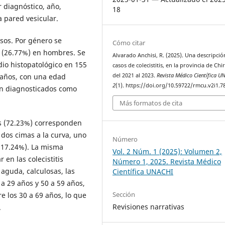
 diagnóstico, año,
18
a pared vesicular.
sos. Por género se
Cómo citar
 (26.77%) en hombres. Se
Alvarado Anchisi, R. (2025). Una descripció
dio histopatológico en 155
casos de colecistitis, en la provincia de Chir
del 2021 al 2023.
Revista Médico Científica U
 años, con una edad
2
(1). https://doi.org/10.59722/rmcu.v2i1.7
on diagnosticados como
Más formatos de cita
os (72.23%) corresponden
dos cimas a la curva, uno
Número
 (17.24%). La misma
Vol. 2 Núm. 1 (2025): Volumen 2,
en las colecistitis
Número 1, 2025. Revista Médico
 aguda, calculosas, las
Científica UNACHI
a 29 años y 50 a 59 años,
Sección
 los 30 a 69 años, lo que
Revisiones narrativas
.