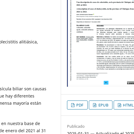
lecistitis alitiásica,
sícula biliar son causas
ue hay diferentes
nmensa mayoría están
PDF
EPUB
HTML
 en nuestra base de
Publicado
de enero del 2021 al 31
2025-01-31 — Actualizado el 202