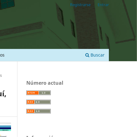
Registrarse
Entrar
ios
Buscar
s
Número actual
í,