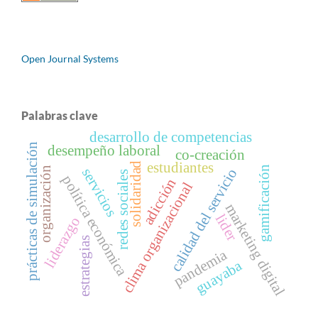
Open Journal Systems
Palabras clave
desarrollo de competencias
prácticas de simulación
desempeño laboral
co-creación
estudiantes
solidaridad
gamificación
servicios
organización
calidad del servicio
redes sociales
política económica
adicción
clima organizacional
marketing digital
lider
liderazgo
estrategias
pandemia
guayaba