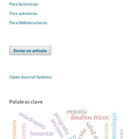
Para lectores/as
Para autores/as
Para bibliotecarios/as
Enviar un artículo
Open Journal Systems
Palabras clave
empatía
estudiantes
posgrado
epistemología
desafíos éticos
sexismo
salud mental
panamá
bienestar