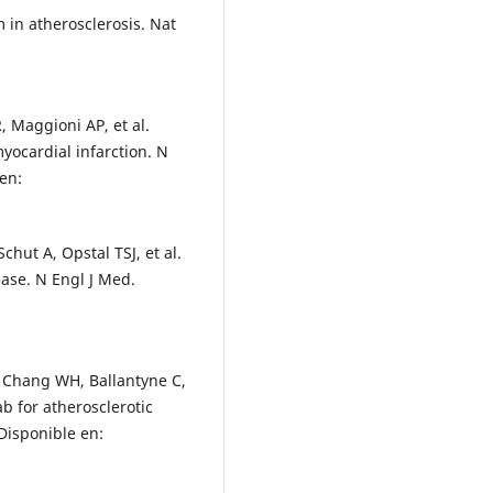
in atherosclerosis. Nat
, Maggioni AP, et al.
myocardial infarction. N
en:
chut A, Opstal TSJ, et al.
ease. N Engl J Med.
 Chang WH, Ballantyne C,
b for atherosclerotic
Disponible en: