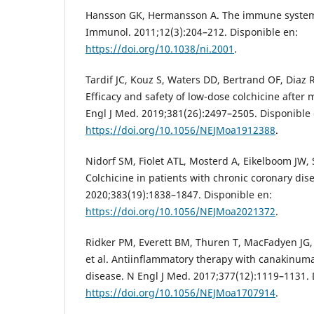
Hansson GK, Hermansson A. The immune system 
Immunol. 2011;12(3):204–212. Disponible en:
https://doi.org/10.1038/ni.2001
.
Tardif JC, Kouz S, Waters DD, Bertrand OF, Diaz R
Efficacy and safety of low-dose colchicine after 
Engl J Med. 2019;381(26):2497–2505. Disponible 
https://doi.org/10.1056/NEJMoa1912388
.
Nidorf SM, Fiolet ATL, Mosterd A, Eikelboom JW, S
Colchicine in patients with chronic coronary dis
2020;383(19):1838–1847. Disponible en:
https://doi.org/10.1056/NEJMoa2021372
.
Ridker PM, Everett BM, Thuren T, MacFadyen JG,
et al. Antiinflammatory therapy with canakinuma
disease. N Engl J Med. 2017;377(12):1119–1131. 
https://doi.org/10.1056/NEJMoa1707914
.