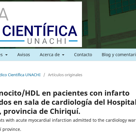
es
Avisos
Acerca de
Contacto
Blog y comentar
édico Científica UNACHI
/
Artículos originales
monocito/HDL en pacientes con infarto
os en sala de cardiología del Hospita
provincia de Chiriquí.
nts with acute myocardial infarction admitted to the cardiology war
í province.