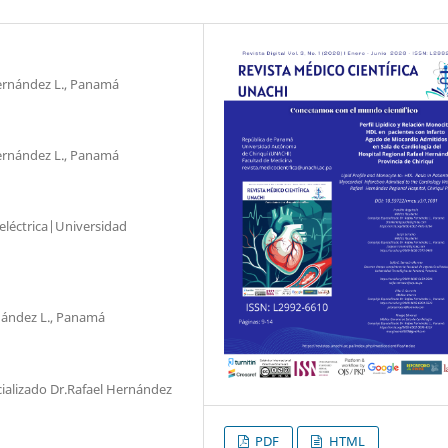
ernández L., Panamá
ernández L., Panamá
eléctrica|Universidad
nández L., Panamá
ializado Dr.Rafael Hernández
PDF
HTML