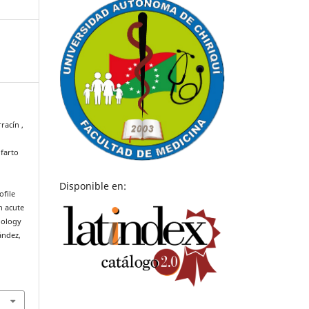
rracín ,
farto
Disponible en:
ofile
h acute
iology
ández,