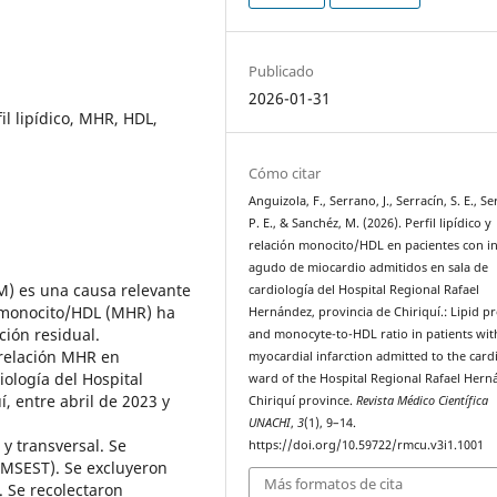
Publicado
2026-01-31
il lipídico, MHR, HDL,
Cómo citar
Anguizola, F., Serrano, J., Serracín, S. E., Se
P. E., & Sanchéz, M. (2026). Perfil lipídico y
relación monocito/HDL en pacientes con in
agudo de miocardio admitidos en sala de
M) es una causa relevante
cardiología del Hospital Regional Rafael
n monocito/HDL (MHR) ha
Hernández, provincia de Chiriquí.: Lipid pr
ión residual.
and monocyte-to-HDL ratio in patients wit
a relación MHR en
myocardial infarction admitted to the card
ología del Hospital
ward of the Hospital Regional Rafael Hern
, entre abril de 2023 y
Chiriquí province.
Revista Médico Científica
UNACHI
,
3
(1), 9–14.
 y transversal. Se
https://doi.org/10.59722/rmcu.v3i1.1001
AMSEST). Se excluyeron
Más formatos de cita
. Se recolectaron