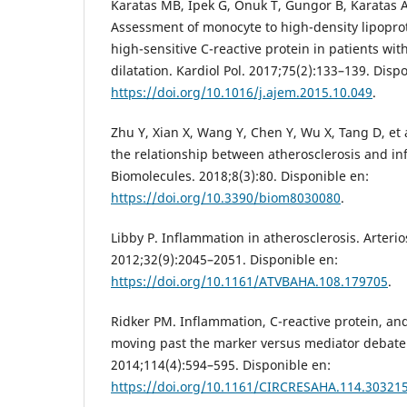
Karatas MB, Ipek G, Onuk T, Gungor B, Karatas AA
Assessment of monocyte to high-density lipoprot
high-sensitive C-reactive protein in patients wit
dilatation. Kardiol Pol. 2017;75(2):133–139. Disp
https://doi.org/10.1016/j.ajem.2015.10.049
.
Zhu Y, Xian X, Wang Y, Chen Y, Wu X, Tang D, et
the relationship between atherosclerosis and i
Biomolecules. 2018;8(3):80. Disponible en:
https://doi.org/10.3390/biom8030080
.
Libby P. Inflammation in atherosclerosis. Arteri
2012;32(9):2045–2051. Disponible en:
https://doi.org/10.1161/ATVBAHA.108.179705
.
Ridker PM. Inflammation, C-reactive protein, an
moving past the marker versus mediator debate.
2014;114(4):594–595. Disponible en:
https://doi.org/10.1161/CIRCRESAHA.114.30321