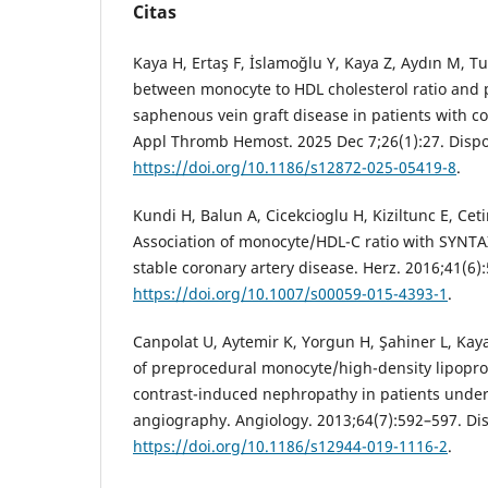
Citas
Kaya H, Ertaş F, İslamoğlu Y, Kaya Z, Aydın M, Tur
between monocyte to HDL cholesterol ratio and p
saphenous vein graft disease in patients with co
Appl Thromb Hemost. 2025 Dec 7;26(1):27. Dispo
https://doi.org/10.1186/s12872-025-05419-8
.
Kundi H, Balun A, Cicekcioglu H, Kiziltunc E, Ceti
Association of monocyte/HDL-C ratio with SYNTAX
stable coronary artery disease. Herz. 2016;41(6)
https://doi.org/10.1007/s00059-015-4393-1
.
Canpolat U, Aytemir K, Yorgun H, Şahiner L, Kaya 
of preprocedural monocyte/high-density lipoprote
contrast-induced nephropathy in patients unde
angiography. Angiology. 2013;64(7):592–597. Di
https://doi.org/10.1186/s12944-019-1116-2
.