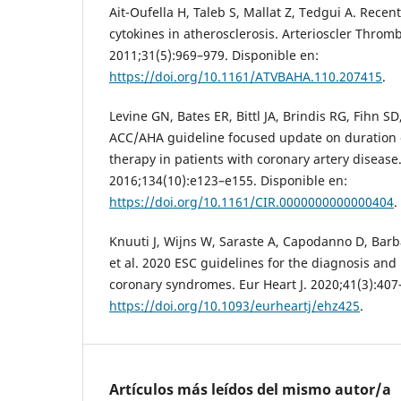
Ait-Oufella H, Taleb S, Mallat Z, Tedgui A. Recen
cytokines in atherosclerosis. Arterioscler Thromb
2011;31(5):969–979. Disponible en:
https://doi.org/10.1161/ATVBAHA.110.207415
.
Levine GN, Bates ER, Bittl JA, Brindis RG, Fihn SD,
ACC/AHA guideline focused update on duration o
therapy in patients with coronary artery disease.
2016;134(10):e123–e155. Disponible en:
https://doi.org/10.1161/CIR.0000000000000404
.
Knuuti J, Wijns W, Saraste A, Capodanno D, Barb
et al. 2020 ESC guidelines for the diagnosis a
coronary syndromes. Eur Heart J. 2020;41(3):407
https://doi.org/10.1093/eurheartj/ehz425
.
Artículos más leídos del mismo autor/a