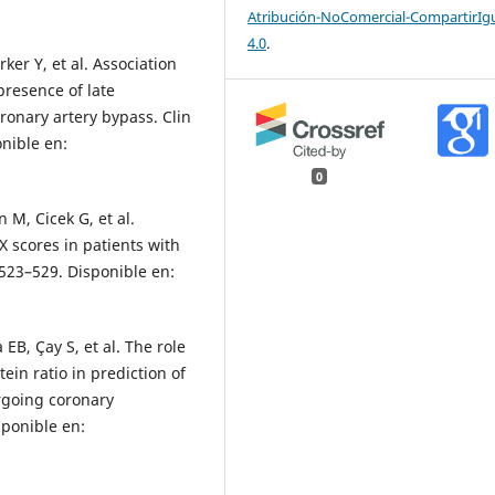
Atribución-NoComercial-CompartirIg
4.0
.
ker Y, et al. Association
resence of late
ronary artery bypass. Clin
nible en:
0
n M, Cicek G, et al.
 scores in patients with
:523–529. Disponible en:
EB, Çay S, et al. The role
in ratio in prediction of
rgoing coronary
sponible en: