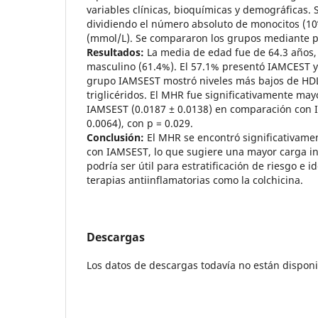
variables clínicas, bioquímicas y demográficas. 
dividiendo el número absoluto de monocitos (10⁹
(mmol/L). Se compararon los grupos mediante p
Resultados:
La media de edad fue de 64.3 años,
masculino (61.4%). El 57.1% presentó IAMCEST y
grupo IAMSEST mostró niveles más bajos de HDL
triglicéridos. El MHR fue significativamente may
IAMSEST (0.0187 ± 0.0138) en comparación con 
0.0064), con p = 0.029.
Conclusión:
El MHR se encontró significativame
con IAMSEST, lo que sugiere una mayor carga inf
podría ser útil para estratificación de riesgo e i
terapias antiinflamatorias como la colchicina.
Descargas
Los datos de descargas todavía no están disponi