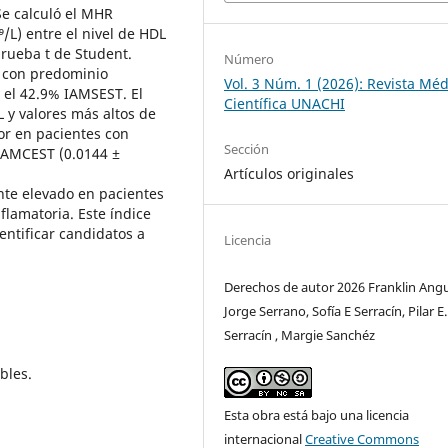
Se calculó el MHR
/L) entre el nivel de HDL
rueba t de Student.
Número
 con predominio
Vol. 3 Núm. 1 (2026): Revista Méd
 el 42.9% IAMSEST. El
Científica UNACHI
 y valores más altos de
or en pacientes con
Sección
IAMCEST (0.0144 ±
Artículos originales
nte elevado en pacientes
lamatoria. Este índice
dentificar candidatos a
Licencia
Derechos de autor 2026 Franklin Angu
Jorge Serrano, Sofía E Serracín, Pilar E.
Serracín , Margie Sanchéz
bles.
Esta obra está bajo una licencia
internacional
Creative Commons