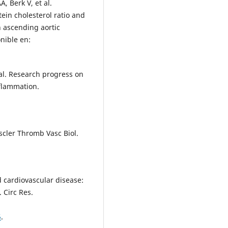
, Berk V, et al.
ein cholesterol ratio and
h ascending aortic
onible en:
 al. Research progress on
nflammation.
oscler Thromb Vasc Biol.
d cardiovascular disease:
 Circ Res.
5
.