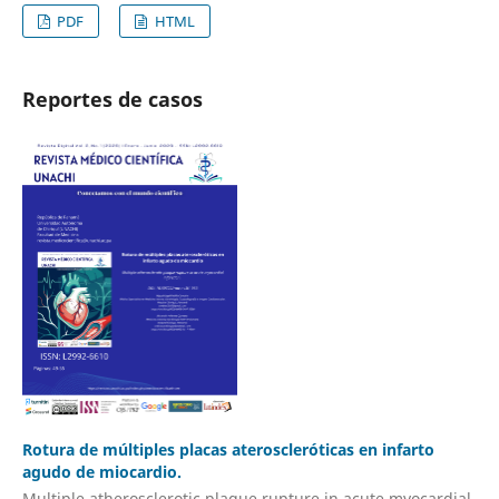
PDF
HTML
Reportes de casos
Rotura de múltiples placas ateroscleróticas en infarto
agudo de miocardio.
Multiple atherosclerotic plaque rupture in acute myocardial