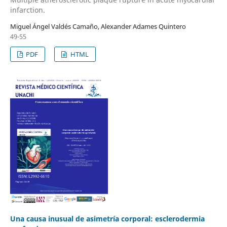
infarction.
Miguel Ángel Valdés Camaño, Alexander Adames Quintero
49-55
PDF
HTML
Una causa inusual de asimetría corporal: esclerodermia