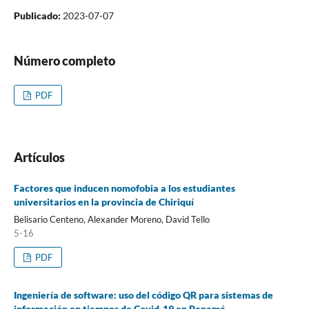
Publicado:
2023-07-07
Número completo
PDF
Artículos
Factores que inducen nomofobia a los estudiantes
universitarios en la provincia de Chiriquí
Belisario Centeno, Alexander Moreno, David Tello
5-16
PDF
Ingeniería de software: uso del código QR para sistemas de
información en tiempos de Covid-19 en Panamá